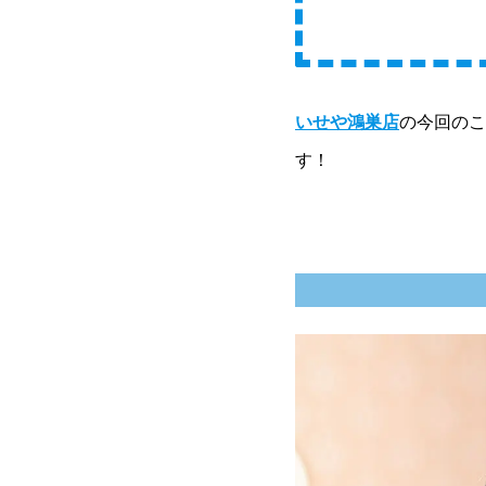
いせや鴻巣店
の今回のこ
す！