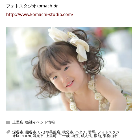
フォトスタジオkomachi★
http://www.komachi-studio.com/
上里店
,
振袖イベント情報
深谷市
,
熊谷市
,
いせや呉服店
,
秩父市
,
ハタチ
,
群馬
,
フォトスタジ
オKomachi
,
鴻巣市
,
上里町
,
二十歳
,
埼玉
,
成人式
,
振袖
,
東松山市