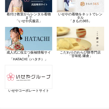
着付け教室からレンタル着物
いせやの着物をネットでレン
まで
タル
「いせや呉服店」
「きもの365」
成人式に役立つ振袖情報サイ
こだわりのわらび餅専門店
ト
「甘味処 鎌倉」
「HATACHI（ハタチ）」
いせやコーポレートサイト