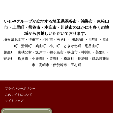
いせやグループが立地する埼玉県深谷市・鴻巣市・東松山
市・上里町・熊谷市・本庄市・川越市のほかにも多くの地
域からお越しいただいております。
埼玉県北本市・行田市・羽生市・吉見町・旧騎西町・川島町・嵐山
町・滑川町・鳩山町・小川町・ときがわ町・毛呂山町
越生町・東秩父村・坂戸市・鶴ヶ島市・狭山市・神川町・美里町・
寄居町・秩父市・小鹿野町・皆野町・横瀬町・長瀞町・群馬県藤岡
市・高崎市・伊勢崎市・玉村町
プライバシーポリシー
このサイトについて
サイトマップ