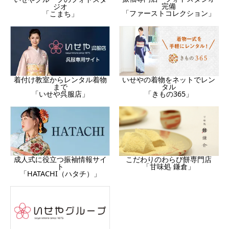
完備
ジオ
「ファーストコレクション」
「こまち」
着付け教室からレンタル着物
いせやの着物をネットでレン
まで
タル
「いせや呉服店」
「きもの365」
成人式に役立つ振袖情報サイ
こだわりのわらび餅専門店
ト
「甘味処 鎌倉」
「HATACHI（ハタチ）」