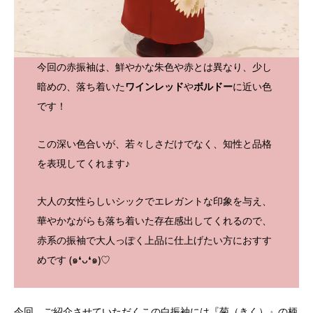
今回の赤振袖は、鮮やかな朱色や赤とは異なり、少し
暗めの、落ち着いた
ワインレッド
や
ボルドー
に近い色
です！
この深い色合いが、若々しさだけでなく、知性と品格
を表現してくれます♪
大人の女性らしいシックでエレガントな印象を与え、
華やかながらも落ち着いた存在感出してくれるので、
赤系の振袖で大人っぽく上品に仕上げたい方におすす
めです (๑❛ᴗ❛๑)♡
今回、ご紹介させていただくこの白振袖には『菊（きく）』の柄