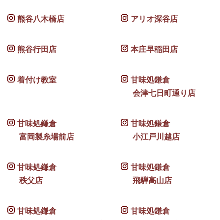
熊谷八木橋店
アリオ深谷店
熊谷行田店
本庄早稲田店
着付け教室
甘味処鎌倉
会津七日町通り店
甘味処鎌倉
甘味処鎌倉
富岡製糸場前店
小江戸川越店
甘味処鎌倉
甘味処鎌倉
秩父店
飛騨高山店
甘味処鎌倉
甘味処鎌倉