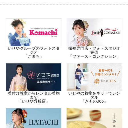
振袖専門店・フォトスタジオ
いせやグループのフォトスタ
完備
ジオ
「ファーストコレクション」
「こまち」
着付け教室からレンタル着物
いせやの着物をネットでレン
まで
タル
「いせや呉服店」
「きもの365」