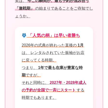
実は、
今この瞬間が、最も予約が混み合う
「激戦期」
の始まりであることをご存知でし
ょうか。
「人気の柄」は早い者勝ち
2026年の式典が終わった直後の
1月
は、 レンタルされていた振袖がお店
に戻ってくる時期。
つまり、
1年で最も在庫が豊富な時
期
ですが、
それと同時に、
2027年・2028年成人
の予約が全国で一斉にスタート
する
時期でもあります。