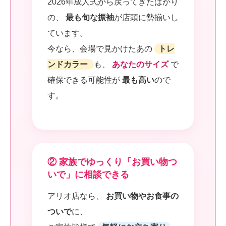
2026年成人式から戻ってきたばかり
の、
最も旬な振袖
が店頭に勢揃いし
ています。
今なら、会場で見かけたあの
トレ
ンドカラー
も、
あなたのサイズ
で
確保できる可能性が
最も高い
ので
す。
② 家族でゆっくり「お買い物つ
いで」に相談できる
アリオ店なら、
お買い物やお食事の
ついで
に、