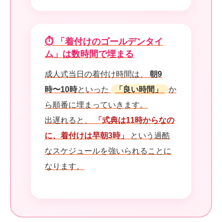
⏱ 「着付けのゴールデンタイ
ム」は数時間で埋まる
成人式当日の着付け時間は、
朝9
時〜10時
といった
「良い時間」
か
ら順番に埋まっていきます。
出遅れると、
「式典は11時からなの
に、着付けは早朝3時」
という過酷
なスケジュールを強いられることに
なります。