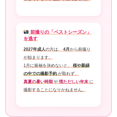
前撮りの「ベストシーズン」
を逃す
2027年成人
の方は、
4月
から前撮り
が始まります。
1月に振袖を決めないと、
桜や新緑
の中での撮影予約
が取れず、
真夏の暑い時期
や
慌ただしい年末
に
撮影することになりかねません。