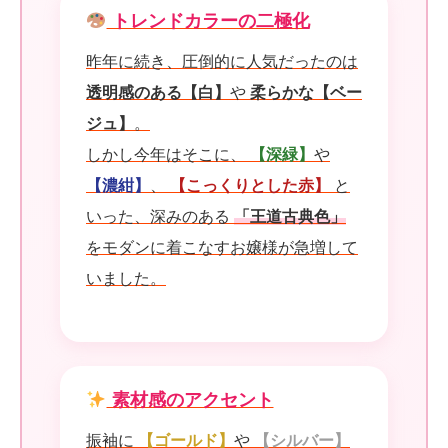
トレンドカラーの二極化
昨年に続き、圧倒的に人気だったのは
透明感のある【白】
や
柔らかな【ベー
ジュ】
。
しかし今年はそこに、
【深緑】
や
【濃紺】
、
【こっくりとした赤】
と
いった、深みのある
「王道古典色」
をモダンに着こなすお嬢様が急増して
いました。
素材感のアクセント
振袖に
【ゴールド】
や
【シルバー】