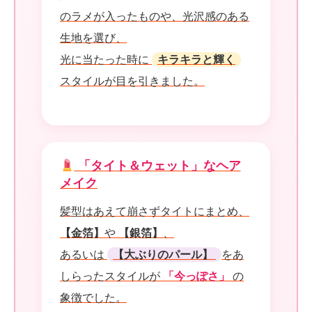
のラメが入ったものや、光沢感のある
生地を選び、
光に当たった時に
キラキラと輝く
スタイルが目を引きました。
「タイト＆ウェット」なヘア
メイク
髪型はあえて崩さずタイトにまとめ、
【金箔】
や
【銀箔】
、
あるいは
【大ぶりのパール】
をあ
しらったスタイルが
「今っぽさ」
の
象徴でした。