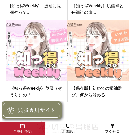
[知っ得Weekly] 振袖に長
［知っ得Weekly］肌襦袢と
襦袢って...
長襦袢の違...
《知っ得Weekly》草履（ぞ
【保存版】初めての振袖選
うり）の「...
び、何から始める...
お電話
アクセス
ご来店予約