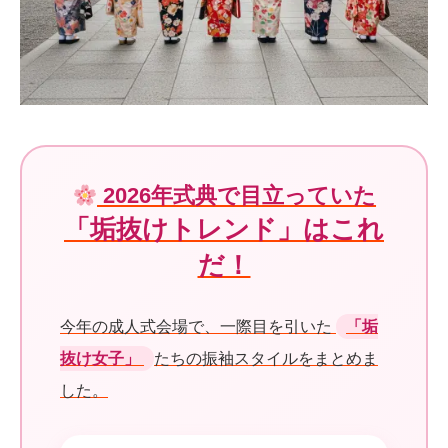
2026年式典で目立っていた
「垢抜けトレンド」はこれ
だ！
今年の成人式会場で、一際目を引いた
「垢
抜け女子」
たちの振袖スタイルをまとめま
した。