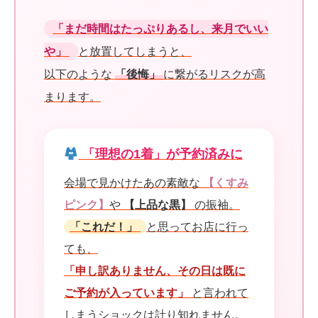
「まだ時間はたっぷりあるし、来月でいい
や」
と放置してしまうと、
以下のような
「後悔」
に繋がるリスクが高
まります。
「理想の1着」が予約済みに
会場で見かけたあの素敵な
【くすみ
ピンク】
や
【上品な黒】
の振袖。
「これだ！」
と思ってお店に行っ
ても、
「申し訳ありません、その日は既に
ご予約が入っています」
と言われて
しまうショックは計り知れません。