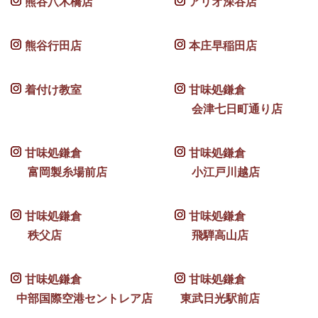
熊谷八木橋店
アリオ深谷店
熊谷行田店
本庄早稲田店
着付け教室
甘味処鎌倉
会津七日町通り店
甘味処鎌倉
甘味処鎌倉
富岡製糸場前店
小江戸川越店
甘味処鎌倉
甘味処鎌倉
秩父店
飛騨高山店
甘味処鎌倉
甘味処鎌倉
中部国際空港セントレア店
東武日光駅前店