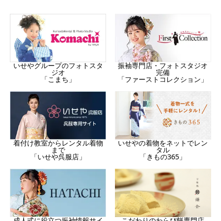
振袖専門店・フォトスタジオ
いせやグループのフォトスタ
完備
ジオ
「ファーストコレクション」
「こまち」
着付け教室からレンタル着物
いせやの着物をネットでレン
まで
タル
「いせや呉服店」
「きもの365」
成人式に役立つ振袖情報サイ
こだわりのわらび餅専門店